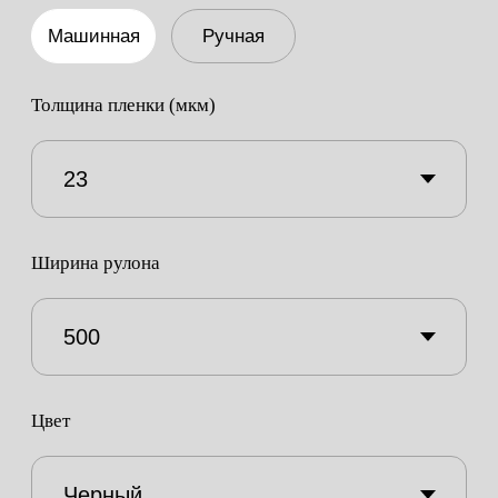
Цвет
Вес нетто (без шпули) кг
15
8
17
–
+
Заказать