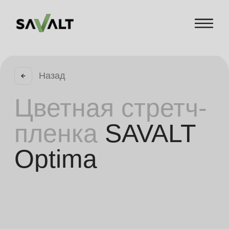
Назад
Цветная стретч-
пленка
SAVALT
Optima