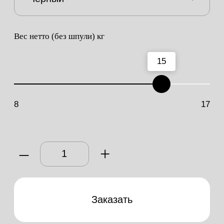
Каталог +
О заводе
Преимущества
Переработка
Доставка
Калькулятор
Контакты
Офис ООО "Савалт Групп"
620026, Свердловская обл, г.
Екатеринбург, ул. Тверитина, 46, оф.
201
Показать на карте
Производство
г. Верхний Тагил, ул. сектор Промышленный
проезд, 35
График работы: пн-пт с 8.00 до 18.00,
сб-вс – выходной
Показать на карте