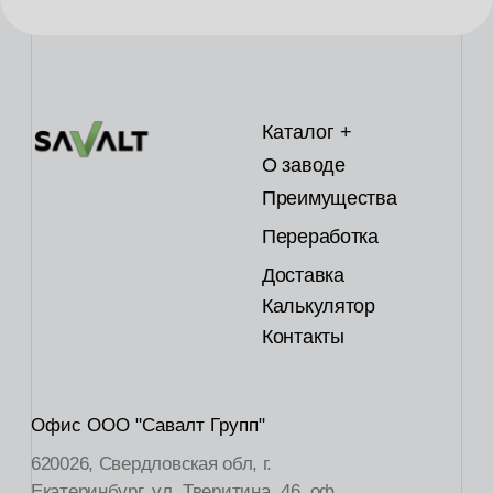
Телефон
+7 (343) 351-78-48
sales@savalt-group.com
© SAVALT Plast, 2024
Политика конфиденциальности
Разработка + дизайн gulin